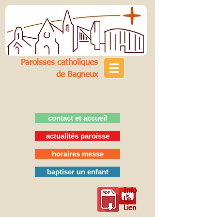
Paroisses catholiques
de Bagneux
contact et accueil
actualités paroisse
horaires messe
baptiser un enfant
Info
Le
Lien