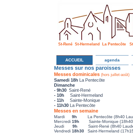
St-René St-Hermeland La Pentecôte S
ACCUEIL
agenda
Messes sur nos paroisses
Messe
s d
o
minicales
(hors juillet
-août)
Samedi 18h
La Pentecôte
Dimanche
- 9h30
Saint-René
- 10h
Saint-Hermeland
- 11h
Sainte-Monique
- 11h30
La Pentecôte
Mes
ses en
semaine
Mardi
9h
La Pentecôte (8h40 La
Mercredi
19h
Sainte-Monique (18h
40
Jeudi
9h
Saint-René (8h40 Laud
Vendredi
18h30
Saint-Hermeland (17h15