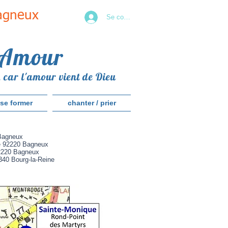
Bagneux
Se connecter
 Amour
 car l'amour vient de Dieu
se former
chanter / prier
 Bagneux
ue 92220 Bagneux
92220 Bagneux
40 Bourg-la-Reine