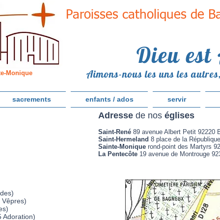
Paroisses catholiques de 
Dieu est
Aimons-nous les uns les autres,
te-Monique
sacrements
enfants / ados
servir
Adresse
de nos
églises
Saint-René
89 avenue Albert Petit 92220
Saint-Hermeland
8 place de la Républiq
Sainte-Monique
rond-point des Martyrs 
La Pentecôte
19 avenue de Montrouge 923
udes)
Vêpres)
es)
 Adoration)